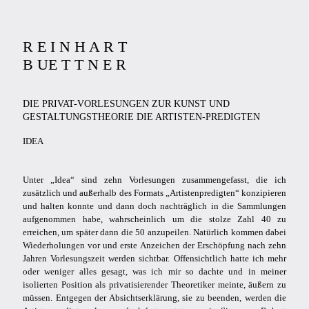
R E I N H A R T
B UE T T N E R
DIE PRIVAT-VORLESUNGEN ZUR KUNST UND
GESTALTUNGSTHEORIE DIE ARTISTEN-PREDIGTEN
IDEA
R E I N H A R T B UE T T N E R
Unter „Idea“ sind zehn Vorlesungen zusammengefasst, die ich
zusätzlich und außerhalb des Formats „Artistenpredigten“ konzipieren
und halten konnte und dann doch nachträglich in die Sammlungen
aufgenommen habe, wahrscheinlich um die stolze Zahl 40 zu
DIE PRIVAT-VORLESUNGEN ZUR KUNST UND
erreichen, um später dann die 50 anzupeilen. Natürlich kommen dabei
GESTALTUNGSTHEORIE DIE ARTISTEN-PREDIGTEN
Wiederholungen vor und erste Anzeichen der Erschöpfung nach zehn
IDEA
Jahren Vorlesungszeit werden sichtbar. Offensichtlich hatte ich mehr
oder weniger alles gesagt, was ich mir so dachte und in meiner
isolierten Position als privatisierender Theoretiker meinte, äußern zu
müssen. Entgegen der Absichtserklärung, sie zu beenden, werden die