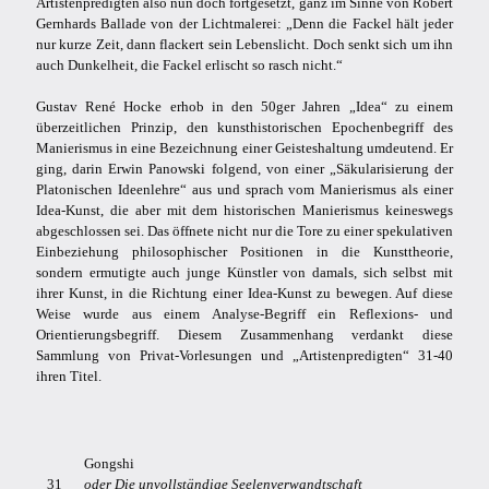
Artistenpredigten also nun doch fortgesetzt, ganz im Sinne von Robert
Gernhards Ballade von der Lichtmalerei: „Denn die Fackel hält jeder
nur kurze Zeit, dann flackert sein Lebenslicht. Doch senkt sich um ihn
auch Dunkelheit, die Fackel erlischt so rasch nicht.“
Gustav René Hocke erhob in den 50ger Jahren „Idea“ zu einem
überzeitlichen Prinzip, den kunsthistorischen Epochenbegriff des
Manierismus in eine Bezeichnung einer Geisteshaltung umdeutend. Er
ging, darin Erwin Panowski folgend, von einer „Säkularisierung der
Platonischen Ideenlehre“ aus und sprach vom Manierismus als einer
Idea-Kunst, die aber mit dem historischen Manierismus keineswegs
abgeschlossen sei. Das öffnete nicht nur die Tore zu einer spekulativen
Einbeziehung philosophischer Positionen in die Kunsttheorie,
sondern ermutigte auch junge Künstler von damals, sich selbst mit
ihrer Kunst, in die Richtung einer Idea-Kunst zu bewegen. Auf diese
Weise wurde aus einem Analyse-Begriff ein Reflexions- und
Orientierungsbegriff. Diesem Zusammenhang verdankt diese
Sammlung von Privat-Vorlesungen und „Artistenpredigten“ 31-40
ihren Titel.
Gongshi
31
oder Die unvollständige Seelenverwandtschaft