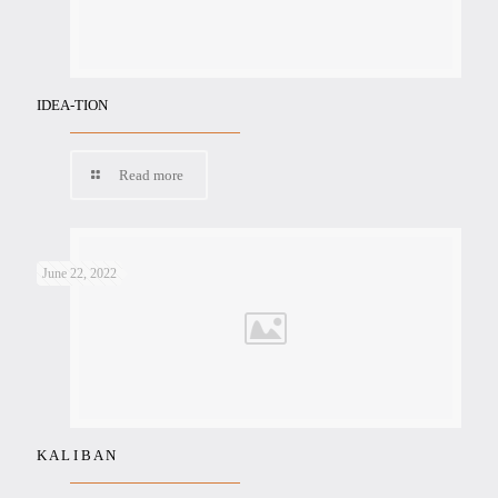
IDEA-TION
Read more
June 22, 2022
K A L I B A N