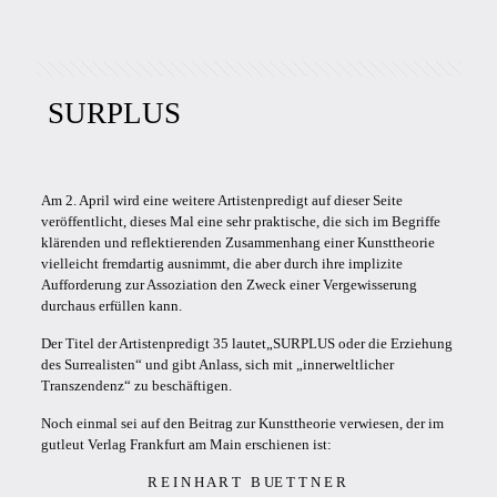
SURPLUS
Am 2. April wird eine weitere Artistenpredigt auf dieser Seite
veröffentlicht, dieses Mal eine sehr praktische, die sich im Begriffe
klärenden und reflektierenden Zusammenhang einer Kunsttheorie
vielleicht fremdartig ausnimmt, die aber durch ihre implizite
Aufforderung zur Assoziation den Zweck einer Vergewisserung
durchaus erfüllen kann.
Der Titel der Artistenpredigt 35 lautet„SURPLUS oder die Erziehung
des Surrealisten“ und gibt Anlass, sich mit „innerweltlicher
Transzendenz“ zu beschäftigen.
Noch einmal sei auf den Beitrag zur Kunsttheorie verwiesen, der im
gutleut Verlag Frankfurt am Main erschienen ist:
R E I N H A R T B UE T T N E R